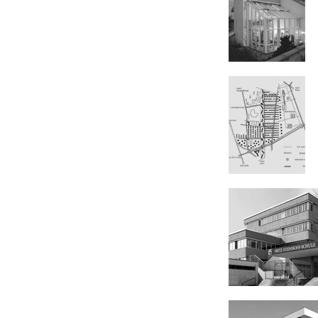
Wohnhaus
Aplerbeck /
Dortmund
Städtebaul.
Wettbewerb /
Köln
Sanierung Gesamt