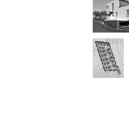
Wohnhaus Phönix
B-Plan /
Dortmund